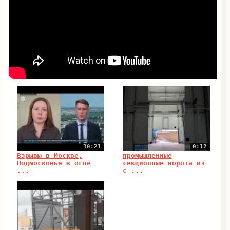
30:21
0:12
Взрывы в Москве,
промышленные
Подмосковье в огне
секционные ворота из
...
с ...