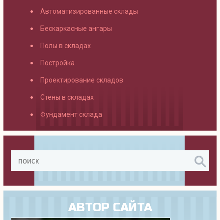
Автоматизированные склады
Бескаркасные ангары
Полы в складах
Постройка
Проектирование складов
Стены в складах
Фундамент склада
АВТОР САЙТА