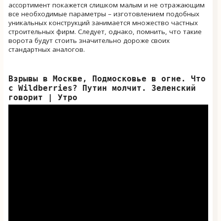
ассортимент покажется слишком малым и не отражающим
все необходимые параметры – изготовлением подобных
уникальных конструкций занимается множество частных
строительных фирм. Следует, однако, помнить, что такие
ворота будут стоить значительно дороже своих
стандартных аналогов.
Взрывы в Москве, Подмосковье в огне. Что
с Wildberries? Путин молчит. Зеленский
говорит | Утро