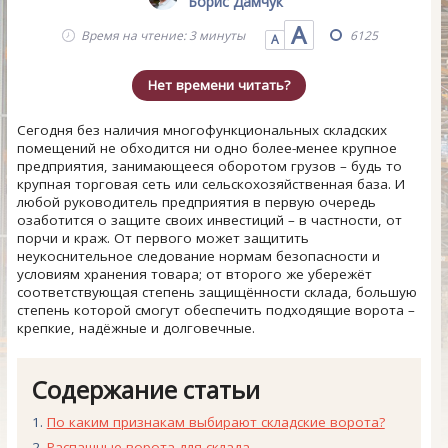
Борис Дамчук
А
Время на чтение: 3 минуты
6125
А
Нет времени читать?
Сегодня без наличия многофункциональных складских
помещений не обходится ни одно более-менее крупное
предприятия, занимающееся оборотом грузов – будь то
крупная торговая сеть или сельскохозяйственная база. И
любой руководитель предприятия в первую очередь
озаботится о защите своих инвестиций – в частности, от
порчи и краж. От первого может защитить
неукоснительное следование нормам безопасности и
условиям хранения товара; от второго же убережёт
соответствующая степень защищённости склада, большую
степень которой смогут обеспечить подходящие ворота –
крепкие, надёжные и долговечные.
Содержание статьи
По каким признакам выбирают складские ворота?
Распашные ворота для склада