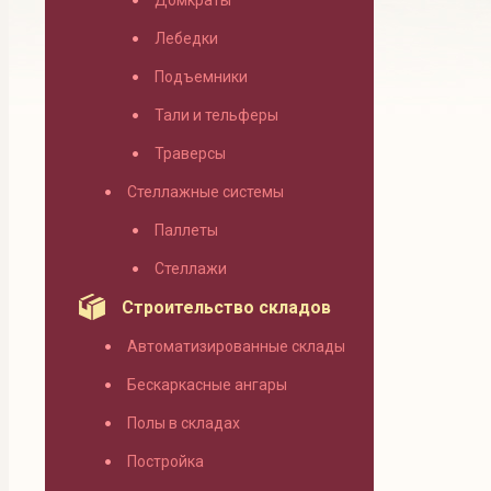
Домкраты
Лебедки
Подъемники
Тали и тельферы
Траверсы
Стеллажные системы
Паллеты
Стеллажи
Строительство складов
Автоматизированные склады
Бескаркасные ангары
Полы в складах
Постройка