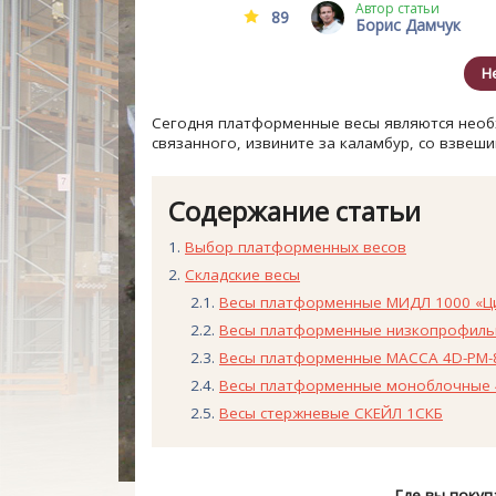
Автор статьи
89
Борис Дамчук
Н
Сегодня платформенные весы являются необ
связанного, извините за каламбур, со взвеш
Содержание статьи
Выбор платформенных весов
Складские весы
Весы платформенные МИДЛ 1000 «Ц
Весы платформенные низкопрофиль
Весы платформенные МАССА 4D-PM-
Весы платформенные моноблочные 
Весы стержневые СКЕЙЛ 1СКБ
Где вы покуп