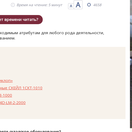
А
Время на чтение: 5 минут
4658
А
ет времени читать?
ходимым атрибутам для любого рода деятельности,
иванием.
иклоп»
ные СКЕЙЛ 1СКТ-1010
8-1000
4D-LM-2-2000
аете складское оборудование?