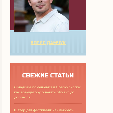
БОРИС ДАМЧУК
СВЕЖИЕ СТАТЬИ
Складские помещения в Новосибирске:
как арендатору оценить объект до
договора
Шатер для фестиваля: как выбрать