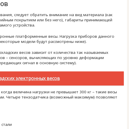
сов
ания, следует обратить внимание на вид материала (как
озийным покрытием или без него), габариты принимающей
амого устройства.
тронные платформенные весы. Нагрузка приборов данного
 некоторые модели будут рассмотрены ниже).
кладских весов зависит от количества так называемых
ков – сенсоров, вычисляющих по уровню деформации
редающих сигнал в основную систему).
адских электронных весов
когда величина нагрузки не превышает 300 кг – такие весы
ыми. Четыре тензодатчика (возможный максимум) позволяют
 стали