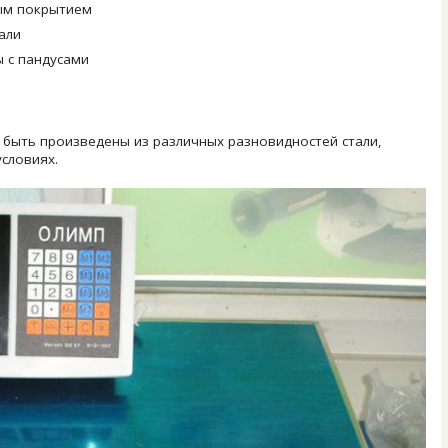
ым покрытием
али
 с пандусами
т быть произведены из различных разновидностей стали,
условиях.