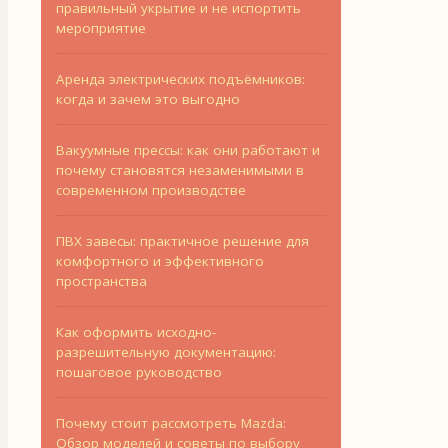
правильный укрытие и не испортить
мероприятие
Аренда электрических подъёмников:
когда и зачем это выгодно
Вакуумные прессы: как они работают и
почему становятся незаменимыми в
современном производстве
ПВХ завесы: практичное решение для
комфортного и эффективного
пространства
Как оформить исходно-
разрешительную документацию:
пошаговое руководство
Почему стоит рассмотреть Mazda:
Обзор моделей и советы по выбору