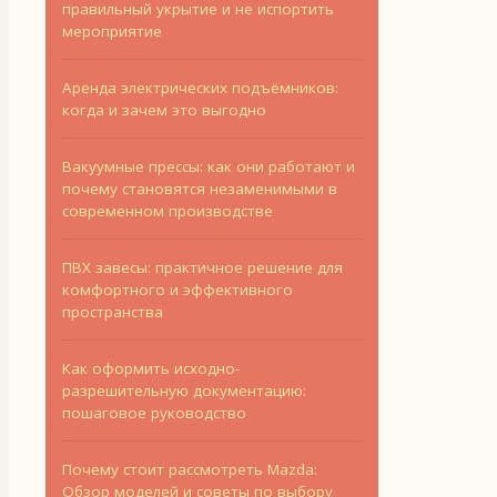
правильный укрытие и не испортить
мероприятие
Аренда электрических подъёмников:
когда и зачем это выгодно
Вакуумные прессы: как они работают и
почему становятся незаменимыми в
современном производстве
ПВХ завесы: практичное решение для
комфортного и эффективного
пространства
Как оформить исходно-
разрешительную документацию:
пошаговое руководство
Почему стоит рассмотреть Mazda:
Обзор моделей и советы по выбору