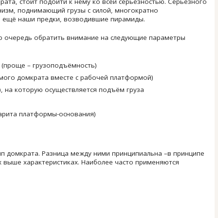
рата, стоит подойти к нему ко всей серьёзностью. Серьёзного
изм, поднимающий грузы с силой, многократно
 ещё наши предки, возводившие пирамиды.
ую очередь обратить внимание на следующие параметры
 (проще – грузоподъёмность)
амого домкрата вместе с рабочей платформой)
), на которую осуществляется подъём груза
барита платформы-основания)
п домкрата. Разница между ними принципиальна –в принципе
х выше характеристиках. Наиболее часто применяются