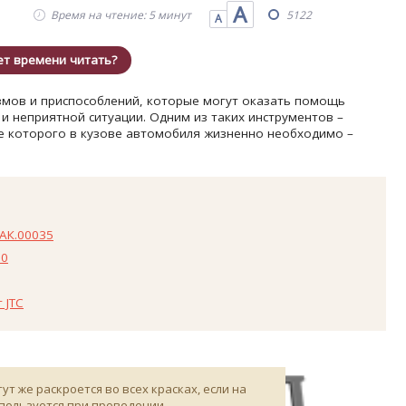
А
Время на чтение: 5 минут
5122
А
ет времени читать?
змов и приспособлений, которые могут оказать помощь
и неприятной ситуации. Одним из таких инструментов –
ие которого в кузове автомобиля жизненно необходимо –
АК.00035
60
 JTC
т же раскроется во всех красках, если на
используется при проведении