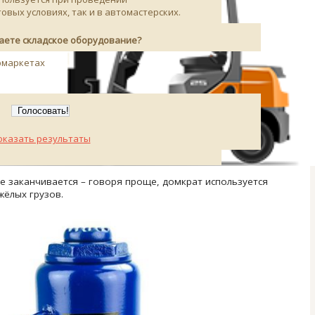
вых условиях, так и в автомастерских.
паете складское оборудование?
рмаркетах
оказать результаты
е заканчивается – говоря проще, домкрат используется
жёлых грузов.