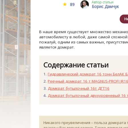
Автор статьи
89
Борис Дамчук
Н
В наше время существует множество механи
автомобилисту в любой, даже самой сложной 
пожалуй, одним из самых важных, присутств
является домкрат.
Содержание статьи
Гидравлический домкрат 16 тонн БелАК Б
Реечный домкрат 16 т MAGNUS-PROFI JR1
Домкрат бутылочный 16т ДГТ16
Домкрат бутылочный двухуровневый 16 т
Никакого преувеличения – польза домкрата ту
трассе у Вас лопнет колесо. Также домкрат 