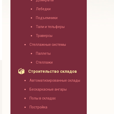
Домкраты
Лебедки
Подъемники
Тали и тельферы
Траверсы
Стеллажные системы
Паллеты
Стеллажи
Строительство складов
Автоматизированные склады
Бескаркасные ангары
Полы в складах
Постройка