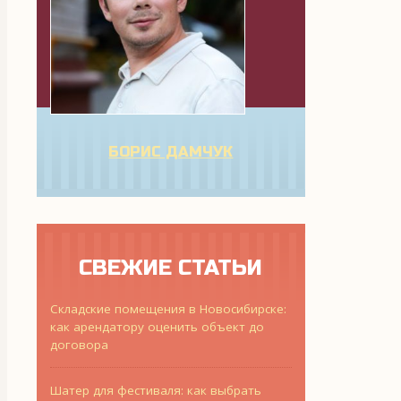
БОРИС ДАМЧУК
СВЕЖИЕ СТАТЬИ
Складские помещения в Новосибирске:
как арендатору оценить объект до
договора
Шатер для фестиваля: как выбрать