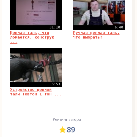
31:10
6:40
Цепная таль, что
Ручная цепная таль.
ломается, конструк
Что выбрать?
...
5:53
Устройство цепной
тали Тевтон 1 тон ...
Рейтинг автора
89