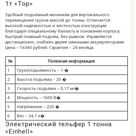
1т «Тор»
Удобный подъёмный механизм для вертикального
перемещения грузов массой до тонны. Отличается
высокой надёжностью и жёсткостью конструкции
благодаря специальному балласту в основании корпуса;
быстрый плавный подъём, без рывков. Управляется
дистанционно, снабжён двумя сменными аккумуляторами.
Цена – 16340 рублей. Гарантия – 24 месяца.
№
Полезная информация
1
Грузоподъёмность – 1 �
2
Высота подъёма – 20 �
3
Скорость подъёма – 0,17 м/�
4
Мощность – 1600 В�
5
Напряжение – 220 �
6
Вес – 34,1 к�
Электрический тельфер 1 тонна
«Einhell»