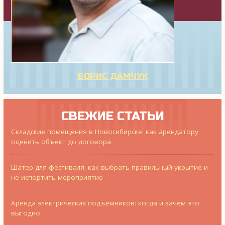
БОРИС ДАМЧУК
СВЕЖИЕ СТАТЬИ
Складские помещения в Новосибирске: как арендатору
оценить объект до договора
Шатер для фестиваля: как выбрать правильный укрытие и
не испортить мероприятие
Аренда электрических подъёмников: когда и зачем это
выгодно