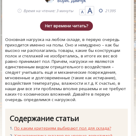
Борис Дамчук
А
Время на чтение: 3 минуты
21395
А
Нет времени читать?
Основная нагрузка на любом складе, в первую очередь
приходится именно на полы. Оно и немудрено – как бы
высоко ни располагались товары, какие бы конструкции
полок и стеллажей не изобретались, в итоге их вес всё
равно принимает пол. Причём, нагрузки не являются
единственным видом отрицательного воздействия –
следует учитывать ещё и механические повреждения,
мгновенные и долговременные (такие как истирание),
воздействия температуры, влажности и.т.д. К счастью, в
наши дни все эти проблемы вполне решаемы и не требуют
каких-то космических вложений. Давайте в первую
очередь определимся с нагрузкой.
Содержание статьи
По каким критериям выбирают пол для склада?
Характеристика складов по уровню допустимой