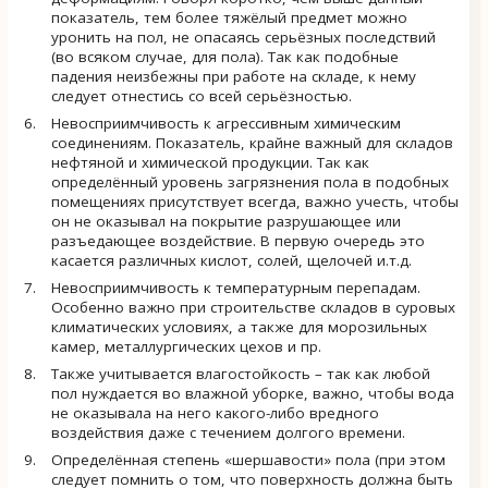
показатель, тем более тяжёлый предмет можно
уронить на пол, не опасаясь серьёзных последствий
(во всяком случае, для пола). Так как подобные
падения неизбежны при работе на складе, к нему
следует отнестись со всей серьёзностью.
Невосприимчивость к агрессивным химическим
соединениям. Показатель, крайне важный для складов
нефтяной и химической продукции. Так как
определённый уровень загрязнения пола в подобных
помещениях присутствует всегда, важно учесть, чтобы
он не оказывал на покрытие разрушающее или
разъедающее воздействие. В первую очередь это
касается различных кислот, солей, щелочей и.т.д.
Невосприимчивость к температурным перепадам.
Особенно важно при строительстве складов в суровых
климатических условиях, а также для морозильных
камер, металлургических цехов и пр.
Также учитывается влагостойкость – так как любой
пол нуждается во влажной уборке, важно, чтобы вода
не оказывала на него какого-либо вредного
воздействия даже с течением долгого времени.
Определённая степень «шершавости» пола (при этом
следует помнить о том, что поверхность должна быть