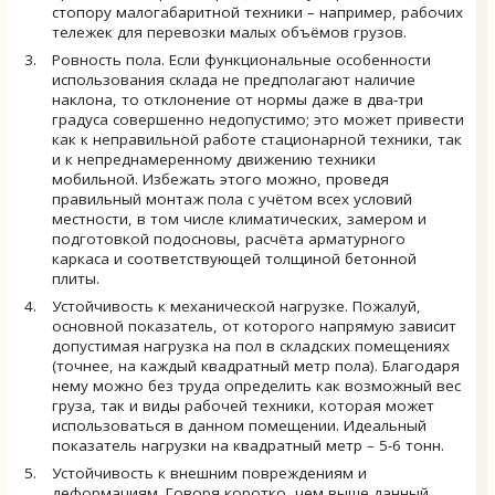
стопору малогабаритной техники – например, рабочих
тележек для перевозки малых объёмов грузов.
Ровность пола. Если функциональные особенности
использования склада не предполагают наличие
наклона, то отклонение от нормы даже в два-три
градуса совершенно недопустимо; это может привести
как к неправильной работе стационарной техники, так
и к непреднамеренному движению техники
мобильной. Избежать этого можно, проведя
правильный монтаж пола с учётом всех условий
местности, в том числе климатических, замером и
подготовкой подосновы, расчёта арматурного
каркаса и соответствующей толщиной бетонной
плиты.
Устойчивость к механической нагрузке. Пожалуй,
основной показатель, от которого напрямую зависит
допустимая нагрузка на пол в складских помещениях
(точнее, на каждый квадратный метр пола). Благодаря
нему можно без труда определить как возможный вес
груза, так и виды рабочей техники, которая может
использоваться в данном помещении. Идеальный
показатель нагрузки на квадратный метр – 5-6 тонн.
Устойчивость к внешним повреждениям и
деформациям. Говоря коротко, чем выше данный