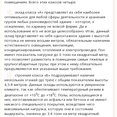
помещениях. Всего этих классов четыре:
склад класса «A» представляет из себя наиболее
оптимальное для любой сферы деятельности и хранения
грузов любых разновидностей здание – которое, к
сожалению, по карману не всякой фирме. Да и
использование его не всегда целесообразно. Итак, данный
склад представляет из себя одноэтажное здание с высотой
потолка не менее восьми метров, обязательным наличием
естественного освещения, вентиляции,
кондиционирования, отопления и электропроводки. Пол
имеет показатель нагрузки до 6 тонн на квадратный метр,
что позволяет разместить в помещении самые тяжёлые и
крупногабаритные грузы; при этом к нему обязательно
предъявляются все указанные выше требования;
строения класса «B» подразумевают наличие
нескольких этажей (до трёх) с общим показателем высоты
4,5-8 метров. Данные склады используются в умеренном
климате, так как обеспечивают температурный режим в
0
0
диапазоне от +10
С до +18
С. Полы, использующиеся в
них, изготавливаются из асфальта или бетона и не имеют
никакого специального покрытия, вследствие чего
максимальная нагрузка, которую они в состоянии
выдержать, снижена до 3-4 тонн на метр квадратный;