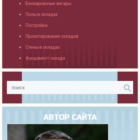
Бескаркасные ангары
Полы в складах
Постройка
Проектирование складов
Стены в складах
Фундамент склада
АВТОР САЙТА