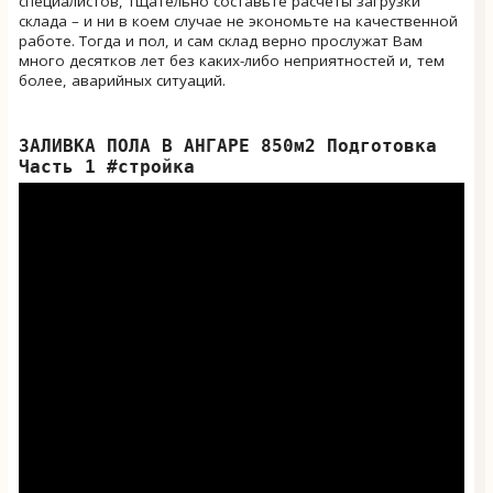
специалистов, тщательно составьте расчёты загрузки
склада – и ни в коем случае не экономьте на качественной
работе. Тогда и пол, и сам склад верно прослужат Вам
много десятков лет без каких-либо неприятностей и, тем
более, аварийных ситуаций.
ЗАЛИВКА ПОЛА В АНГАРЕ 850м2 Подготовка
Часть 1 #стройка