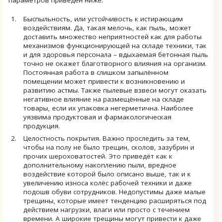
Быспыльность, или устойчивость к истирающим
воздействиям. Да, такая мелочь, как пыль, может
доставить множество неприятностей как для работы
механизмов функционирующей на складе техники, так
и для здоровья персонала – вдыхаемая бетонная пыль
точно не окажет благотворного влияния на организм.
Постоянная работа в слишком запылённом
помещении может привести к возникновению и
развитию астмы. Также пылевые взвеси могут оказать
негативное влияние на размещённые на складе
товары, если их упаковка негерметична. Наиболее
уязвима продуктовая и фармакологическая
продукция.
Целостность покрытия. Важно проследить за тем,
чтобы на полу не было трещин, сколов, зазубрин и
прочих шероховатостей. Это приведёт как к
дополнительному накоплению пыли, вредное
воздействие которой было описано выше, так и к
увеличению износа колёс рабочей техники и даже
подошв обуви сотрудников. Недопустимы даже малые
трещины, которые имеет тенденцию расширяться под
действием нагрузки, влаги или просто с течением
времени. А широкие трещины могут привести к даже