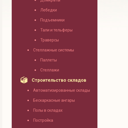
Домкраты
Лебедки
Подъемники
Тали и тельферы
Траверсы
Стеллажные системы
Паллеты
Стеллажи
Строительство складов
Автоматизированные склады
Бескаркасные ангары
Полы в складах
Постройка