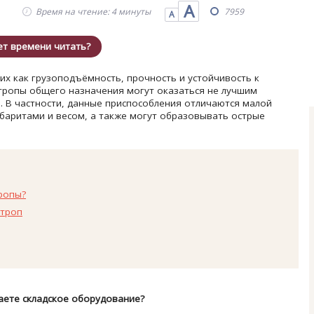
А
Время на чтение: 4 минуты
7959
А
ет времени читать?
ких как грузоподъёмность, прочность и устойчивость к
тропы общего назначения могут оказаться не лучшим
 В частности, данные приспособления отличаются малой
абаритами и весом, а также могут образовывать острые
тропы?
строп
аете складское оборудование?