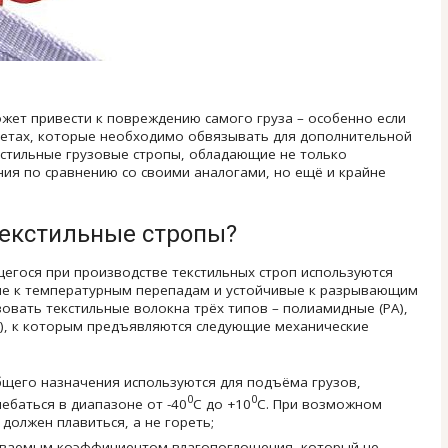
жет привести к повреждению самого груза – особенно если
метах, которые необходимо обвязывать для дополнительной
екстильные грузовые стропы, обладающие не только
ия по сравнению со своими аналогами, но ещё и крайне
текстильные стропы?
щегося при производстве текстильных строп используются
ные к температурным перепадам и устойчивые к разрывающим
вовать текстильные волокна трёх типов – полиамидные (PA),
П), к которым предъявляются следующие механические
бщего назначения используются для подъёма грузов,
0
0
ебаться в диапазоне от -40
С до +10
С. При возможном
олжен плавиться, а не гореть;
зываемым коэффициентом влагопоглощения, который не