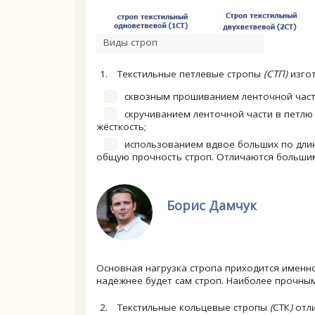
Виды строп
Текстильные петлевые стропы
(СТП)
изгот
сквозным прошиванием ленточной части
скручиванием ленточной части в петлю
жёсткость;
использованием вдвое больших по длин
общую прочность строп. Отличаются большим
Борис Дамчук
Основная нагрузка стропа приходится именно
надёжнее будет сам строп. Наиболее прочны
Текстильные кольцевые стропы
(
СТК
)
отли