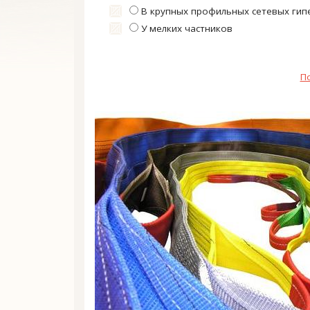
В крупных профильных сетевых гип
У мелких частников
П