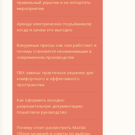
правильный укрытие и не испортить
мероприятие
Аренда электрических подъёмников:
когда и зачем это выгодно
Вакуумные прессы: как они работают и
почему становятся незаменимыми в
современном производстве
ПВХ завесы: практичное решение для
комфортного и эффективного
пространства
Как оформить исходно-
разрешительную документацию:
пошаговое руководство
Почему стоит рассмотреть Mazda:
Обзор моделей и советы по выбору