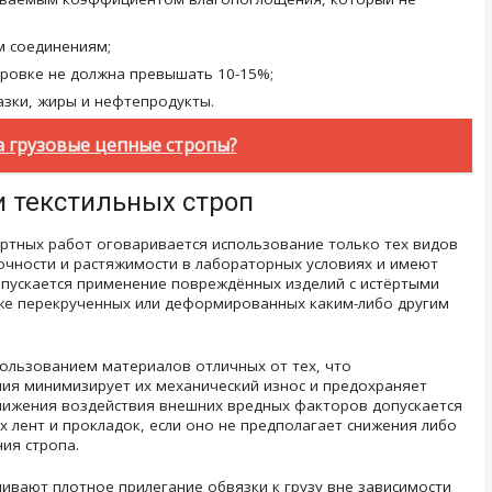
м соединениям;
ровке не должна превышать 10-15%;
азки, жиры и нефтепродукты.
а грузовые цепные стропы?
и текстильных строп
ртных работ оговаривается использование только тех видов
очности и растяжимости в лабораторных условиях и имеют
опускается применение повреждённых изделий с истёртыми
же перекрученных или деформированных каким-либо другим
пользованием материалов отличных от тех, что
ния минимизирует их механический износ и предохраняет
снижения воздействия внешних вредных факторов допускается
 лент и прокладок, если оно не предполагает снижения либо
ия стропа.
вают плотное прилегание обвязки к грузу вне зависимости