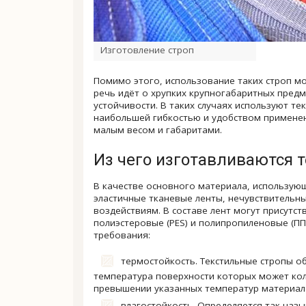
Изготовление строп
Помимо этого, использование таких строп мо
речь идёт о хрупких крупногабаритных пред
устойчивости. В таких случаях используют т
наибольшей гибкостью и удобством применен
малым весом и габаритами.
Из чего изготавливаются 
В качестве основного материала, использую
эластичные тканевые ленты, нечувствитель
воздействиям. В составе лент могут присутст
полиэстеровые (PES) и полипропиленовые (П
требования:
термостойкость. Текстильные стропы о
температура поверхности которых может кол
превышении указанных температур материал д
влагостойкость. Определяется так на