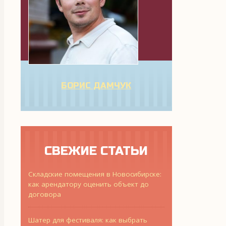
БОРИС ДАМЧУК
СВЕЖИЕ СТАТЬИ
Складские помещения в Новосибирске:
как арендатору оценить объект до
договора
Шатер для фестиваля: как выбрать