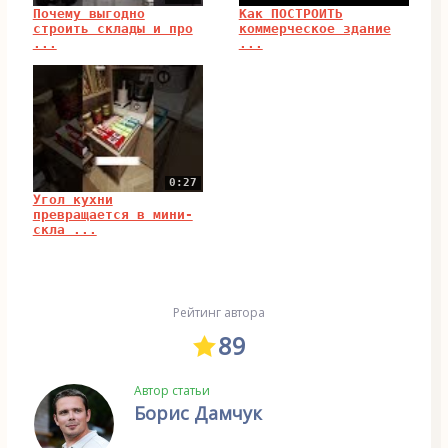
Почему выгодно
Как ПОСТРОИТЬ
строить склады и про
коммерческое здание
...
...
0:27
Угол кухни
превращается в мини-
скла ...
Рейтинг автора
89
Автор статьи
Борис Дамчук