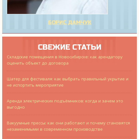
БОРИС ДАМЧУК
СВЕЖИЕ СТАТЬИ
Складские помещения в Новосибирске: как арендатору
оценить объект до договора
Шатер для фестиваля: как выбрать правильный укрытие и
не испортить мероприятие
Аренда электрических подъёмников: когда и зачем это
выгодно
Вакуумные прессы: как они работают и почему становятся
незаменимыми в современном производстве