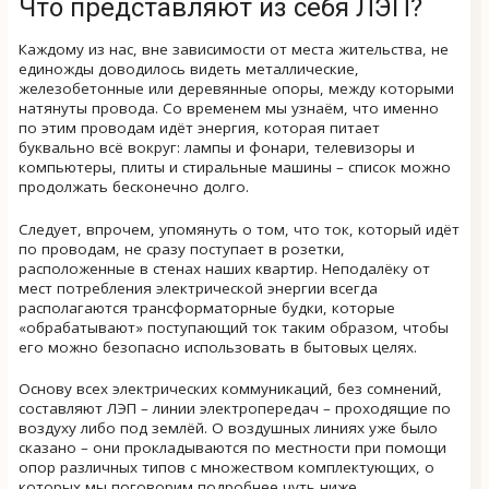
Что представляют из себя ЛЭП?
Каждому из нас, вне зависимости от места жительства, не
единожды доводилось видеть металлические,
железобетонные или деревянные опоры, между которыми
натянуты провода. Со временем мы узнаём, что именно
по этим проводам идёт энергия, которая питает
буквально всё вокруг: лампы и фонари, телевизоры и
компьютеры, плиты и стиральные машины – список можно
продолжать бесконечно долго.
Следует, впрочем, упомянуть о том, что ток, который идёт
по проводам, не сразу поступает в розетки,
расположенные в стенах наших квартир. Неподалёку от
мест потребления электрической энергии всегда
располагаются трансформаторные будки, которые
«обрабатывают» поступающий ток таким образом, чтобы
его можно безопасно использовать в бытовых целях.
Основу всех электрических коммуникаций, без сомнений,
составляют ЛЭП – линии электропередач – проходящие по
воздуху либо под землёй. О воздушных линиях уже было
сказано – они прокладываются по местности при помощи
опор различных типов с множеством комплектующих, о
которых мы поговорим подробнее чуть ниже.